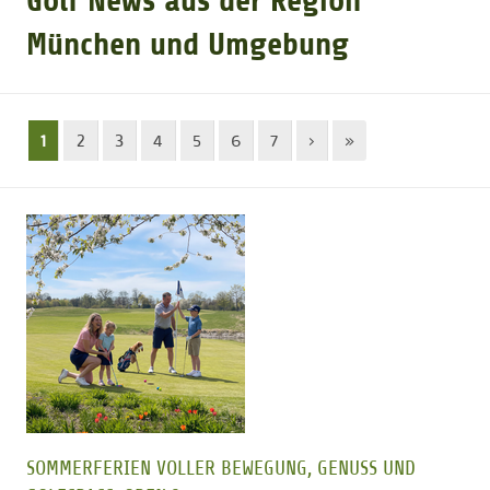
Golf News aus der Region
München und Umgebung
GOLFTURNIERE
GOLF NEWS
1
2
3
4
5
6
7
›
»
GOLFEINSTEIGER
GOLFHOTELS
SOMMERFERIEN VOLLER BEWEGUNG, GENUSS UND