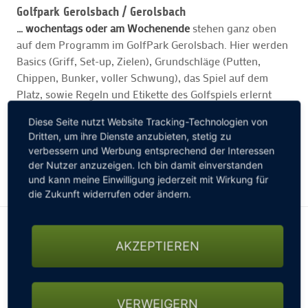
Golfpark Gerolsbach /
Gerolsbach
… wochentags oder am Wochenende
stehen ganz oben
auf dem Programm im GolfPark Gerolsbach. Hier werden
Basics (Griff, Set-up, Zielen), Grundschläge (Putten,
Chippen, Bunker, voller Schwung), das Spiel auf dem
Platz, sowie Regeln und Etikette des Golfspiels erlernt
und trainiert.
Diese Seite nutzt Website Tracking-Technologien von
Dritten, um ihre Dienste anzubieten, stetig zu
WEITERE INFORMATIONEN ZUM ANGEBOT
verbessern und Werbung entsprechend der Interessen
der Nutzer anzuzeigen. Ich bin damit einverstanden
ZUM GOLFCLUB
und kann meine Einwilligung jederzeit mit Wirkung für
die Zukunft widerrufen oder ändern.
AKZEPTIEREN
VERWEIGERN