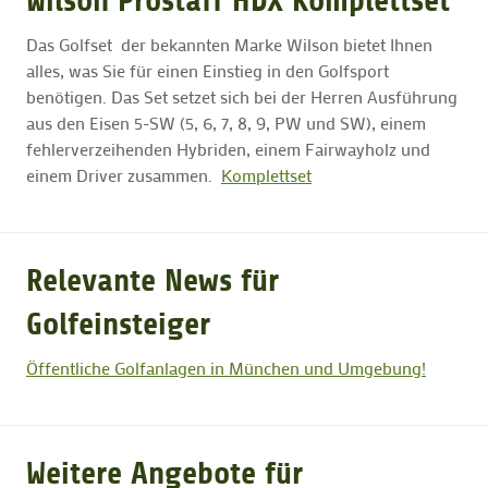
Wilson Prostaff HDX Komplettset
Das Golfset der bekannten Marke Wilson bietet Ihnen
GOLFTURNIERE
alles, was Sie für einen Einstieg in den Golfsport
benötigen. Das Set setzet sich bei der Herren Ausführung
aus den Eisen 5-SW (5, 6, 7, 8, 9, PW und SW), einem
GOLF NEWS
fehlerverzeihenden Hybriden, einem Fairwayholz und
einem Driver zusammen.
Komplettset
GOLFEINSTEIGER
GOLFHOTELS
Relevante News für
Golfeinsteiger
Öffentliche Golfanlagen in München und Umgebung!
Weitere Angebote für