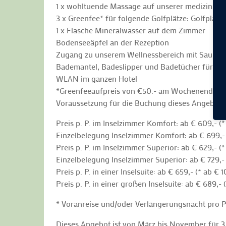
1 x wohltuende Massage auf unserer medizinisc
3 x Greenfee* für folgende Golfplätze: Golfplatz
1 x Flasche Mineralwasser auf dem Zimmer
Bodenseeäpfel an der Rezeption
Zugang zu unserem Wellnessbereich mit Sauna,
Bademantel, Badeslipper und Badetücher für die 
WLAN im ganzen Hotel
*Greenfeeaufpreis von €50.- am Wochenende un
Voraussetzung für die Buchung dieses Angebotes:
Preis p. P. im Inselzimmer Komfort: ab € 609,- (*
Einzelbelegung Inselzimmer Komfort: ab € 699,- (
Preis p. P. im Inselzimmer Superior: ab € 629,- (*
Einzelbelegung Inselzimmer Superior: ab € 729,- (
Preis p. P. in einer Inselsuite: ab € 659,- (* ab € 1
Preis p. P. in einer großen Inselsuite: ab € 689,- (
* Voranreise und/oder Verlängerungsnacht pro P
Dieses Angebot ist von März bis November für 3