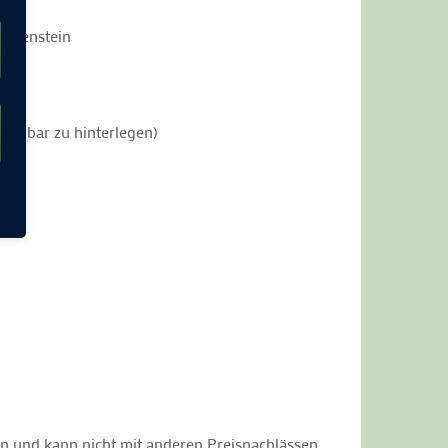
Langenstein
m
 in bar zu hinterlegen)
en und kann nicht mit anderen Preisnachlässen