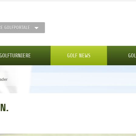
RE GOLFPORTALE
GOLFTURNIERE
GOLF NEWS
GOL
ader
N.