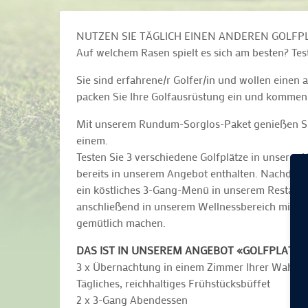
NUTZEN SIE TÄGLICH EINEN ANDEREN GOLFP
Auf welchem Rasen spielt es sich am besten? Test
Sie sind erfahrene/r Golfer/in und wollen eine
packen Sie Ihre Golfausrüstung ein und kommen 
Mit unserem Rundum-Sorglos-Paket genießen Sie
einem.
Testen Sie 3 verschiedene Golfplätze in unsere
bereits in unserem Angebot enthalten. Nachdem
ein köstliches 3-Gang-Menü in unserem Restaura
anschließend in unserem Wellnessbereich mit S
gemütlich machen.
DAS IST IN UNSEREM ANGEBOT «GOLFPLATZ 
3 x Übernachtung in einem Zimmer Ihrer Wahl
Tägliches, reichhaltiges Frühstücksbüffet
2 x 3-Gang Abendessen