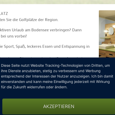
LATZ
en Sie die Golfplätze der Region.
n aktiven Urlaub am Bodensee verbringen? Dann
bei uns vorbei!
 Sport, Spaß, leckeres Essen und Entspannung in
r Umgebung. Die entsprechenden Greenfees sind
 Sie das Eisen geschwungen haben, wartet abends
Diese Seite nutzt Website Tracking-Technologien von Dritten, um
nt auf Sie. Zur Entspannung können Sie es sich
ihre Dienste anzubieten, stetig zu verbessern und Werbung
entsprechend der Interessen der Nutzer anzuzeigen. Ich bin damit
auna, Sanarium, Infrarotkabine und Dampfbad
einverstanden und kann meine Einwilligung jederzeit mit Wirkung
für die Zukunft widerrufen oder ändern.
HOPPING» ENTHALTEN:
AKZEPTIEREN