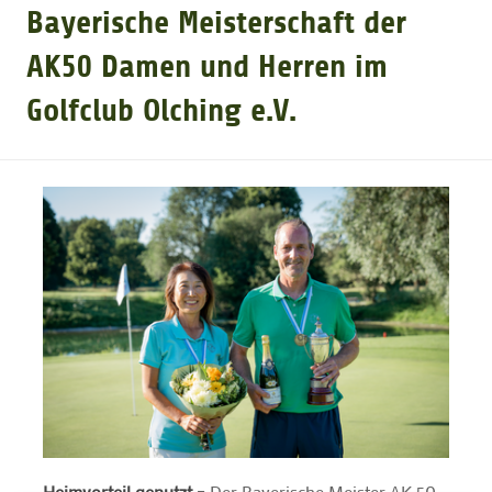
Bayerische Meisterschaft der
GOLFTURNIERE
AK50 Damen und Herren im
Golfclub Olching e.V.
GOLF NEWS
GOLFEINSTEIGER
GOLFHOTELS
Heimvorteil genutzt
– Der Bayerische Meister AK 50