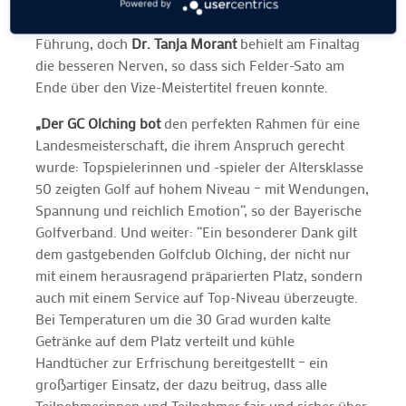
Powered by
Akemi Felder-Sato
lag nach Tag eins mit einer 81 in
Führung, doch
Dr. Tanja Morant
behielt am Finaltag
die besseren Nerven, so dass sich Felder-Sato am
Ende über den Vize-Meistertitel freuen konnte.
„Der GC Olching bot
den perfekten Rahmen für eine
Landesmeisterschaft, die ihrem Anspruch gerecht
wurde: Topspielerinnen und -spieler der Altersklasse
50 zeigten Golf auf hohem Niveau – mit Wendungen,
Spannung und reichlich Emotion“, so der Bayerische
Golfverband. Und weiter: “Ein besonderer Dank gilt
dem gastgebenden Golfclub Olching, der nicht nur
mit einem herausragend präparierten Platz, sondern
auch mit einem Service auf Top-Niveau überzeugte.
Bei Temperaturen um die 30 Grad wurden kalte
Getränke auf dem Platz verteilt und kühle
Handtücher zur Erfrischung bereitgestellt – ein
großartiger Einsatz, der dazu beitrug, dass alle
Teilnehmerinnen und Teilnehmer fair und sicher über