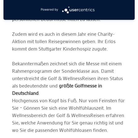
Möglichkeit, die neueste Ausrüstung der Hersteller
Powered by
an Ort und Stelle auszuprobieren und auf ihre
persönlichen Bedürfnisse fitten zu lassen.
Zudem wird es auch in diesem Jahr eine Charity-
Aktion mit tollen Reisegewinnen geben. Ihr Erlös
kommt dem Stuttgarter Kinderhospiz zugute.
Bekanntermaßen zeichnet sich die Messe mit einem
Rahmenprogramm der Sonderklasse aus. Damit
unterstreicht die Golf­ & WellnessReisen ihren Status
als bedeutendste und
größte Golfmesse in
Deutschland
.
Hochgenuss von Kopf bis Fuß. Nur vom Feinsten für
Sie – Gönnen Sie sich eine Wohlfühlauszeit. Im
Wellnessbereich der Golf­ & WellnessReisen erfahren
Sie, welche Anwendung für Sie genau richtig ist und
wo Sie die passenden Wohlfühloasen finden.