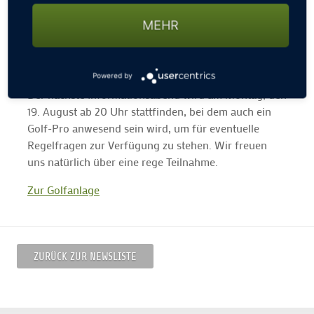
regeltechnisch auf dem neuesten Stand zu sein,
MEHR
bieten wir im Golfclub München-Riem
Informationsabende an, an denen wir die
Regeländerungen aufzeigen und erklären werden.
Powered by
Der nächste Informationsabend wird am Montag, den
19. August ab 20 Uhr stattfinden, bei dem auch ein
Golf-Pro anwesend sein wird, um für eventuelle
Regelfragen zur Verfügung zu stehen. Wir freuen
uns natürlich über eine rege Teilnahme.
Zur Golfanlage
ZURÜCK ZUR NEWSLISTE