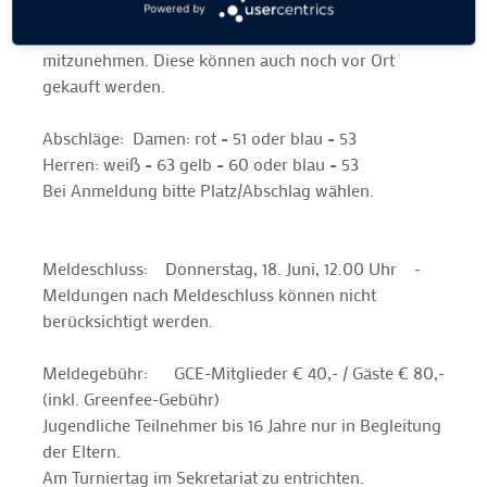
Besonderheit: Da das Turnier in der Dunkelheit
Powered by
endet, wird empfohlen ausreichend Leucht-Golfbälle
mitzunehmen. Diese können auch noch vor Ort
gekauft werden.
Abschläge: Damen: rot = 51 oder blau = 53
Herren: weiß = 63 gelb = 60 oder blau = 53
Bei Anmeldung bitte Platz/Abschlag wählen.
Meldeschluss: Donnerstag, 18. Juni, 12.00 Uhr -
Meldungen nach Meldeschluss können nicht
berücksichtigt werden.
Meldegebühr: GCE-Mitglieder € 40,- / Gäste € 80,-
(inkl. Greenfee-Gebühr)
Jugendliche Teilnehmer bis 16 Jahre nur in Begleitung
der Eltern.
Am Turniertag im Sekretariat zu entrichten.