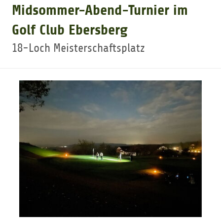
Midsommer-Abend-Turnier im
GOLFTURNIERE
Golf Club Ebersberg
18-Loch Meisterschaftsplatz
GOLF NEWS
GOLFEINSTEIGER
GOLFHOTELS