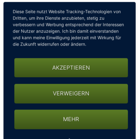
Spielbedingungen: Gespielt wird nach den offiziellen
Diese Seite nutzt Website Tracking-Technologien von
Golfregeln (einschl. Ausrüstungsregeln und
Dritten, um ihre Dienste anzubieten, stetig zu
Amateurstatut), sowie den allgemeinen
verbessern und Werbung entsprechend der Interessen
Turnierbedingungen und den Platzregeln des GC
der Nutzer anzuzeigen. Ich bin damit einverstanden
Ebersberg, die im Sekretariat eingesehen werden
und kann meine Einwilligung jederzeit mit Wirkung für
können. Die Turnierbedingungen sind Bestandteil der
die Zukunft widerrufen oder ändern.
Ausschreibung.
Datum: Samstag, 20. Juni 2026
AKZEPTIEREN
Beginn: Ab 18.00 Uhr – Kanonenstart: Tee 1 bis
18
VERWEIGERN
Turnierform: Vierer-Bestball nach Stableford über
18-Loch.
MEHR
Das Turnier ist nicht Handicap-relevant.