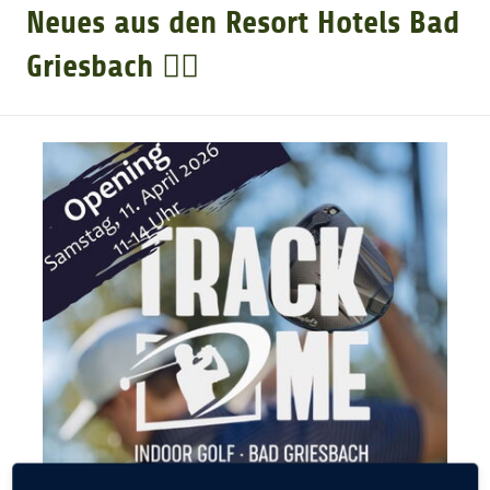
Neues aus den Resort Hotels Bad
GOLFTURNIERE
Griesbach 🏌️‍♀️
GOLF NEWS
GOLFEINSTEIGER
GOLFHOTELS