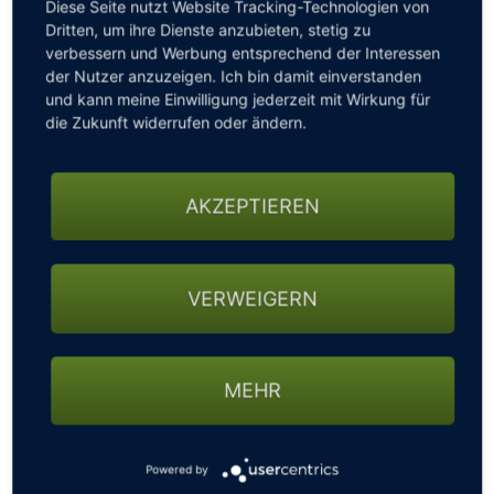
Diese Seite nutzt Website Tracking-Technologien von
Dritten, um ihre Dienste anzubieten, stetig zu
verbessern und Werbung entsprechend der Interessen
der Nutzer anzuzeigen. Ich bin damit einverstanden
Wir bringen das Golfspiel auf das nächste Level –
und kann meine Einwilligung jederzeit mit Wirkung für
indoor & ganzjährig!
die Zukunft widerrufen oder ändern.
Im Maximilian Grand Hotel und im DAS LUDWIG
Sports Resort entstehen jeweils zwei brandneue
TrackMan-Golfsimulatoren.
AKZEPTIEREN
Gebaut werden sie von @track_me_gmbh, die dabei
auf die neueste TrackMan-Technologie setzen:
VERWEIGERN
✨maximale Präzision
✨realistisches Spielgefühl
✨echtes Golf-Feeling – unabhängig von Wetter und
MEHR
Jahreszeit
Wir können es kaum erwarten, Ihnen erste Einblicke
zu zeigen!
Powered by
Bleiben Sie dran – es wird großartig!