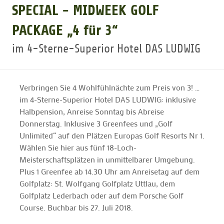
SPECIAL - MIDWEEK GOLF
GOLFTURNIERE
PACKAGE „4 für 3“
im 4-Sterne-Superior Hotel DAS LUDWIG
GOLF NEWS
Verbringen Sie 4 Wohlfühlnächte zum Preis von 3! …
GOLFEINSTEIGER
im 4-Sterne-Superior Hotel DAS LUDWIG: inklusive
Halbpension, Anreise Sonntag bis Abreise
Donnerstag. Inklusive 3 Greenfees und „Golf
GOLFHOTELS
Unlimited“ auf den Plätzen Europas Golf Resorts Nr 1.
Wählen Sie hier aus fünf 18-Loch-
Meisterschaftsplätzen in unmittelbarer Umgebung.
Plus 1 Greenfee ab 14.30 Uhr am Anreisetag auf dem
Golfplatz: St. Wolfgang Golfplatz Uttlau, dem
Golfplatz Lederbach oder auf dem Porsche Golf
Course. Buchbar bis 27. Juli 2018.