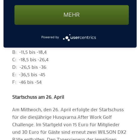
das 5-Sterne Precise Resort El Rompido im Süden
Spaniens.
MEHR
Im Überblick: Die Hcp.-Klassen
Powered by
A: 0 bis -11,4
B: -11,5 bis -18,4
C: -18,5 bis -26,4
D: -26,5 bis -36
E: -36,5 bis -45
F: -46 bis -54
Startschuss am 26. April
Am Mittwoch, den 26. April erfolgte der Startschuss
für die diesjährige Husqvarna After Work Golf
Challenge. Im Startgeld von 15 Euro für Mitglieder
und 30 Euro für Gäste sind erneut zwei WILSON DX2
Bälle enthalten. Den Tagessiegern der jeweiligen