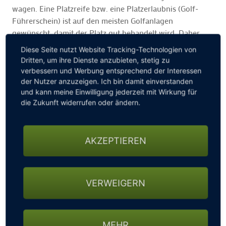
wagen. Eine Platzreife bzw. eine Platzerlaubnis (Golf-
Führerschein) ist auf den meisten Golfanlagen
gewünscht, damit der Platz gut behandelt wird. Daher
würden wir empfehlen die Golfanlagen vor dem Spiel
Diese Seite nutzt Website Tracking-Technologien von
kurz zu befragen.
Dritten, um ihre Dienste anzubieten, stetig zu
verbessern und Werbung entsprechend der Interessen
Hier geht es zu
Platzreife- und Schnupperkursen!
der Nutzer anzuzeigen. Ich bin damit einverstanden
und kann meine Einwilligung jederzeit mit Wirkung für
die Zukunft widerrufen oder ändern.
Wir von München spielt Golf finden das Angebot an
öffentlichen Golf-Anlagen richtig gut. Als Einstieg in den
Golf Sport & zum Schnuppern perfekt.
AKZEPTIEREN
Wer Lunte gerochen hat und mehr und öfter Golf spielen
möchte und Ehrgeiz entwickelt, sich gegen andere in
Turnieren zu messen, der kommt aber vermutlich um eine
VERWEIGERN
echte Mitgliedschaft im Golfclub nicht herum und sollte
sich in den
Golfclubs nach guten Angeboten einer
Mitgliedschaft
umhören.
MEHR