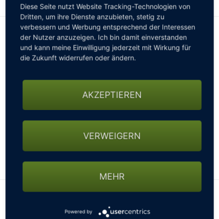
Diese Seite nutzt Website Tracking-Technologien von
Dritten, um ihre Dienste anzubieten, stetig zu
verbessern und Werbung entsprechend der Interessen
INFORMATIONEN FÜR WOHNMOBILE
der Nutzer anzuzeigen. Ich bin damit einverstanden
und kann meine Einwilligung jederzeit mit Wirkung für
Wohnmobile sind auf unserem Platz gern gesehen.
Bitte
die Zukunft widerrufen oder ändern.
vor Anreise anmelden!
Wohnmobil freundlich
Stellplätze vorhanden
AKZEPTIEREN
Normale Parkplätze
Stellplatz bis 11m
Wasseranschluss
VERWEIGERN
Stromanschluss
Hunde sind erlaubt
WEITERLESEN
Anzahl Stellplätze: 2
MEHR
Preis pro Tag: 15,00 EUR
Lage des Clubs
Powered by