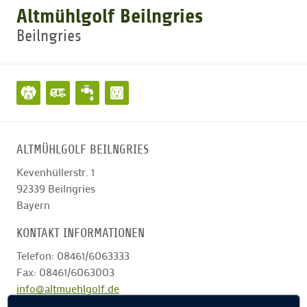
Altmühlgolf Beilngries
Beilngries
GOLFTURNIERE
GOLF NEWS
GOLFEINSTEIGER
ALTMÜHLGOLF BEILNGRIES
GOLFHOTELS
Kevenhüllerstr. 1
92339
Beilngries
Bayern
KONTAKT INFORMATIONEN
Telefon: 08461/6063333
Fax: 08461/6063003
info@altmuehlgolf.de
Zur Internetseite des Clubs