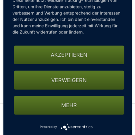
Diese Seite nutzt Website Tracking-Technologien von
Dritten, um ihre Dienste anzubieten, stetig zu
verbessern und Werbung entsprechend der Interessen
INFORMATIONEN FÜR WOHNMOBILE
der Nutzer anzuzeigen. Ich bin damit einverstanden
Wohnmobile sind auf unserem Platz gern gesehen.
Bitte
und kann meine Einwilligung jederzeit mit Wirkung für
vor Anreise anmelden!
die Zukunft widerrufen oder ändern.
Wohnmobil freundlich
Keine Stellplätze vorhanden
AKZEPTIEREN
Normale Parkplätze
Keine Stellplätze bis 11m
Kein Wasseranschluss
VERWEIGERN
Kein Stromanschluss
Hunde sind nicht erlaubt
WEITERLESEN
Allerdings ist es (wie in den Jahren zuvor) nach
MEHR
Rücksprache mit dem Management möglich Wohnmobile
Lage des Clubs
für eine Nacht am Parkplatz zu parken (gratis).
Powered by
+