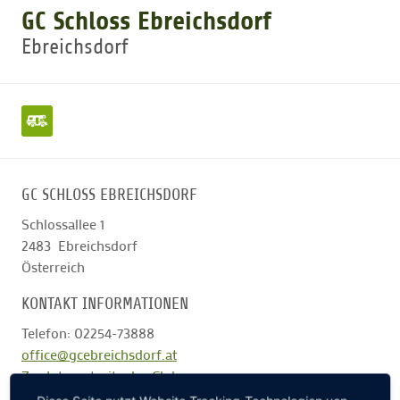
GC Schloss Ebreichsdorf
Ebreichsdorf
GOLFTURNIERE
GOLF NEWS
GOLFEINSTEIGER
GC SCHLOSS EBREICHSDORF
GOLFHOTELS
Schlossallee 1
2483
Ebreichsdorf
Österreich
KONTAKT INFORMATIONEN
Telefon: 02254-73888
office@gcebreichsdorf.at
Zur Internetseite des Clubs