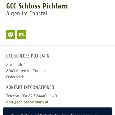
GCC Schloss Pichlarn
Aigen im Ennstal
GOLFTURNIERE
GOLF NEWS
GOLFEINSTEIGER
GCC SCHLOSS PICHLARN
GOLFHOTELS
Zur Linde 1
8943
Aigen im Ennstal
Österreich
KONTAKT INFORMATIONEN
Telefon: 03682 / 24440 - 540
golf@schlosspichlarn.at
Zur Internetseite des Clubs