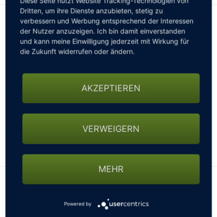
Diese Seite nutzt Website Tracking-Technologien von
Dritten, um ihre Dienste anzubieten, stetig zu
verbessern und Werbung entsprechend der Interessen
INFORMATIONEN FÜR WOHNMOBILE
der Nutzer anzuzeigen. Ich bin damit einverstanden
Wohnmobile sind auf unserem Platz gern gesehen.
Bitte
und kann meine Einwilligung jederzeit mit Wirkung für
vor Anreise anmelden!
die Zukunft widerrufen oder ändern.
Wohnmobil freundlich
Keine Stellplätze vorhanden
AKZEPTIEREN
Keine Stellplätze bis 11m
Kein Wasseranschluss
Kein Stromanschluss
VERWEIGERN
Hunde sind erlaubt
WEITERLESEN
Leider sind auf unserer Anlage keine
Wohnmobilstellplätze vorhanden, jedoch sind im Umkreis
MEHR
von 5 km 2 Campingplätze vorhanden.
Lage des Clubs
Powered by
+