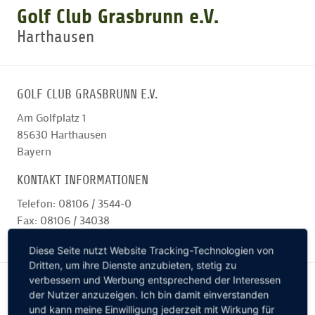
Golf Club Grasbrunn e.V.
Harthausen
GOLFTURNIERE
GOLF NEWS
GOLF CLUB GRASBRUNN E.V.
Am Golfplatz 1
GOLFEINSTEIGER
85630
Harthausen
Bayern
GOLFHOTELS
KONTAKT INFORMATIONEN
Telefon: 08106 / 3544-0
Fax: 08106 / 34038
Zur Internetseite des Clubs
Diese Seite nutzt Website Tracking-Technologien von
Dritten, um ihre Dienste anzubieten, stetig zu
verbessern und Werbung entsprechend der Interessen
Lage des Clubs
der Nutzer anzuzeigen. Ich bin damit einverstanden
und kann meine Einwilligung jederzeit mit Wirkung für