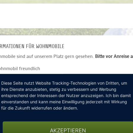
RMATIONEN FÜR WOHNMOBILE
mobile sind auf unserem Platz gern gesehen.
Bitte vor Anreise 
hnmobil freundlich
ine Stellplätze vorhanden
rmale Parkplätze
Diese Seite nutzt Website Tracking-Technologien von Dritten, um
ihre Dienste anzubieten, stetig zu verbessern und Werbung
llplatz bis 11m
entsprechend der Interessen der Nutzer anzuzeigen. Ich bin damit
in Wasseranschluss
einverstanden und kann meine Einwilligung jederzeit mit Wirkung
romanschluss
für die Zukunft widerrufen oder ändern.
nde sind erlaubt
EITERLESEN
ahl Stellplätze: 5
AKZEPTIEREN
 auf Anfrage.