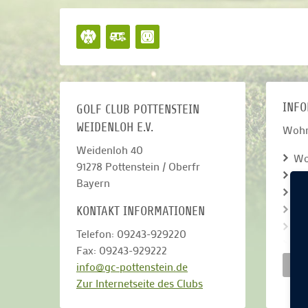
INFO
GOLF CLUB POTTENSTEIN
WEIDENLOH E.V.
Wohn
Weidenloh 40
Wo
91278
Pottenstein / Oberfr
Ke
Bayern
No
Ste
KONTAKT INFORMATIONEN
Ke
Telefon: 09243-929220
St
Fax: 09243-929222
Hu
W
info@gc-pottenstein.de
Anz
Zur Internetseite des Clubs
Strom