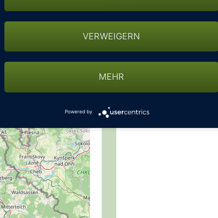
Hotels in der U
VERWEIGERN
GOLFHOTEL FAHRENBA
Erfahren Sie die Faszina
MEHR
Golfanlage.Mitten im Na
Bayern, Sachsen und Böh
Powered by