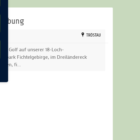
mgebung
CH
TRÖSTAU
tion Golf auf unserer 18-Loch-
turpark Fichtelgebirge, im Dreiländereck
men, fi...