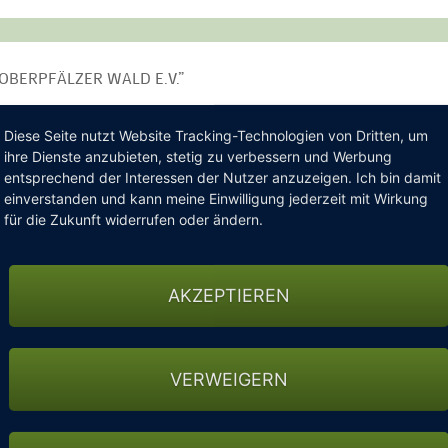
OBERPFÄLZER WALD E.V.”
chaft des Oberpfälzer Seenlands, gelegen in einer Talmulde inmitt
Diese Seite nutzt Website Tracking-Technologien von Dritten, um
ner großen Portion Herzlichkeit.
ihre Dienste anzubieten, stetig zu verbessern und Werbung
entsprechend der Interessen der Nutzer anzuzeigen. Ich bin damit
ichnung des DGV-Qualitätszertifikats Golf [&] Natur fordert durc
einverstanden und kann meine Einwilligung jederzeit mit Wirkung
t mit dem Signature Hole 9 ein besonderes Highlight. Das spekt
für die Zukunft widerrufen oder ändern.
anten und abwechslungsreichen Spielbahnen volle Konzentration e
en und ein großzügiges Übungsareal mit Putting- und Chippingg
AKZEPTIEREN
lfühlfaktor und der Gastronomie mit großzügiger Sonnenterrass
eenfees inkl. Cart zum günstigen Komplettpreis ist unser Best 
en.
Bitte vor Anreise anmelden!
VERWEIGERN