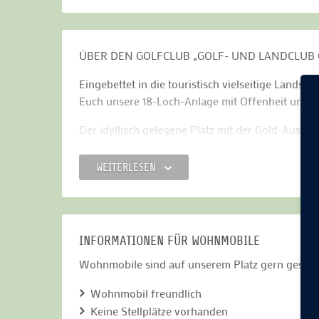
ÜBER DEN GOLFCLUB „GOLF- UND LANDCLUB 
Eingebettet in die touristisch vielseitige Lands
Euch unsere 18-Loch-Anlage mit Offenheit und ei
Der idyllisch gelegene Platz mit der Gold-Ausze
Baumbestand Golfer jeder Spielstärke und biete
begeistert nahezu jeden. Auch wenn die interess
WEITERLESEN
Seenland nicht zu kurz kommen.
Die Driving Range mit überdachten Abschlagbox
Einsteiger und Fortgeschrittene. Neben dem Woh
Angebote. Neben dem Dienstags-Special mit 2 Gr
INFORMATIONEN FÜR WOHNMOBILE
halben Greenfee spielen – sehr beliebt.
Wohnmobile sind auf unserem Platz gern geseh
ÜBUNGSANLAGEN
Wohnmobil freundlich
• Driving Range
Keine Stellplätze vorhanden
• Putting Green