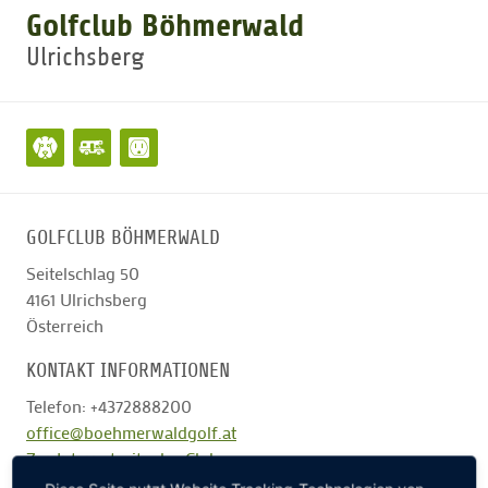
Golfclub Böhmerwald
Ulrichsberg
GOLFTURNIERE
GOLF NEWS
GOLFEINSTEIGER
GOLFCLUB BÖHMERWALD
GOLFHOTELS
Seitelschlag 50
4161
Ulrichsberg
Österreich
KONTAKT INFORMATIONEN
Telefon: +4372888200
office@boehmerwaldgolf.at
Zur Internetseite des Clubs