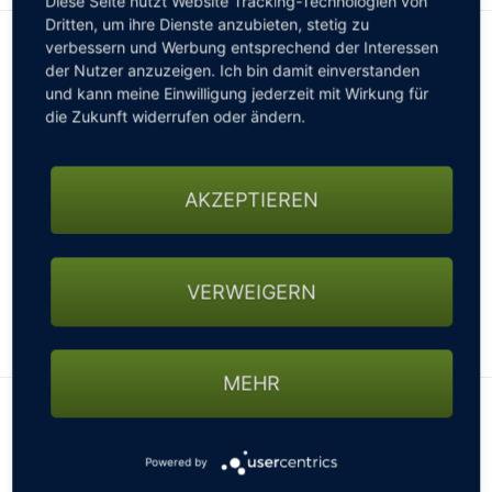
Diese Seite nutzt Website Tracking-Technologien von
Dritten, um ihre Dienste anzubieten, stetig zu
verbessern und Werbung entsprechend der Interessen
INFORMATIONEN FÜR WOHNMOBILE
der Nutzer anzuzeigen. Ich bin damit einverstanden
Wohnmobile sind auf unserem Platz gern gesehen.
Bitte
und kann meine Einwilligung jederzeit mit Wirkung für
vor Anreise anmelden!
die Zukunft widerrufen oder ändern.
Wohnmobil freundlich
Stellplätze vorhanden
AKZEPTIEREN
Keine Stellplätze bis 11m
Kein Wasseranschluss
Stromanschluss
VERWEIGERN
Hunde sind erlaubt
Anzahl Stellplätze: 5
WEITERLESEN
Preis pro Tag: 2,00 EUR
MEHR
Zudem gerne der Verweis auf unsere Camping-Unterseite
Lage des Clubs
https://boehmerwaldgolf.at/camping-am-golfplatz,13502
Powered by
+