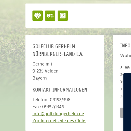
INFO
GOLFCLUB GERHELM
NÜRNBERGER-LAND E.V.
Wohn
Gerhelm 1
Wo
91235
Velden
Ke
Bayern
No
Kei
KONTAKT INFORMATIONEN
Ke
Telefon: 09152/398
St
Fax: 09152/1346
Hu
W
Info@golfclubgerhelm.de
Anz
Zur Internetseite des Clubs