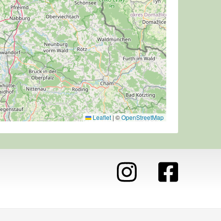
Leaflet
|
©
OpenStreetMap