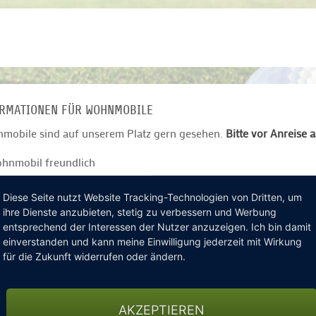
RMATIONEN FÜR WOHNMOBILE
mobile sind auf unserem Platz gern gesehen.
Bitte vor Anreise 
hnmobil freundlich
ine Stellplätze vorhanden
rmale Parkplätze
Diese Seite nutzt Website Tracking-Technologien von Dritten, um
ihre Dienste anzubieten, stetig zu verbessern und Werbung
ne Stellplätze bis 11m
entsprechend der Interessen der Nutzer anzuzeigen. Ich bin damit
in Wasseranschluss
einverstanden und kann meine Einwilligung jederzeit mit Wirkung
romanschluss
für die Zukunft widerrufen oder ändern.
nde sind erlaubt
EITERLESEN
ahl Stellplätze: 2
AKZEPTIEREN