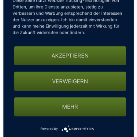
Diese Seite nutzt Website Tracking-Technologien von
Dritten, um ihre Dienste anzubieten, stetig zu
verbessern und Werbung entsprechend der Interessen
INFORMATIONEN FÜR WOHNMOBILE
der Nutzer anzuzeigen. Ich bin damit einverstanden
Wohnmobile sind auf unserem Platz gern gesehen.
Bitte
und kann meine Einwilligung jederzeit mit Wirkung für
vor Anreise anmelden!
die Zukunft widerrufen oder ändern.
Wohnmobil freundlich
Keine Stellplätze vorhanden
AKZEPTIEREN
Normale Parkplätze
Stellplatz bis 11m
Kein Wasseranschluss
VERWEIGERN
Kein Stromanschluss
Hunde sind erlaubt
WEITERLESEN
Anzahl Stellplätze: 2
MEHR
Campingplatz in St. Veit / Pg.
Lage des Clubs
Powered by
+