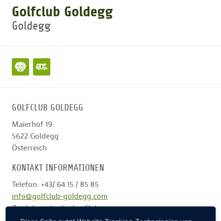
Golfclub Goldegg
Goldegg
GOLFTURNIERE
GOLF NEWS
GOLFEINSTEIGER
GOLFCLUB GOLDEGG
GOLFHOTELS
Maierhof 19
5622
Goldegg
Österreich
KONTAKT INFORMATIONEN
Telefon: +43/ 64 15 / 85 85
info@golfclub-goldegg.com
Zur Internetseite des Clubs