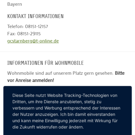
Bayern
KONTAKT INFORMATIONEN
Telefon: 08151-12157
Fax: 08151-29115
gcstarnberg@t-online.de
INFORMATIONEN FÜR WOHNMOBILE
Wohnmobile sind auf unserem Platz gern gesehen.
Bitte
vor Anreise anmelden!
Wohnmobil freundlich
Diese Seite nutzt Website Tracking-Technologien von
Keine Stellplätze vorhanden
Dritten, um ihre Dienste anzubieten, stetig zu
Keine Stellplätze bis 11m
verbessern und Werbung entsprechend der Interessen
der Nutzer anzuzeigen. Ich bin damit einverstanden
Kein Wasseranschluss
und kann meine Einwilligung jederzeit mit Wirkung für
Kein Stromanschluss
die Zukunft widerrufen oder ändern.
Hunde sind nicht erlaubt