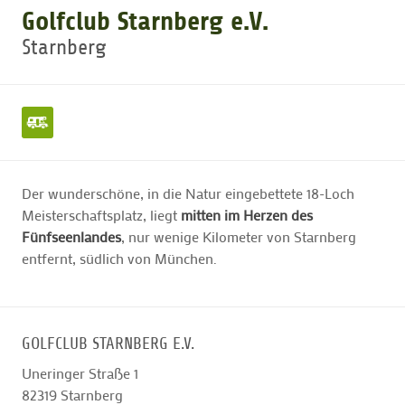
Golfclub Starnberg e.V.
Starnberg
GOLFTURNIERE
GOLF NEWS
GOLFEINSTEIGER
Der wunderschöne, in die Natur eingebettete 18-Loch
Meisterschaftsplatz, liegt
mitten im Herzen des
GOLFHOTELS
Fünfseenlandes
, nur wenige Kilometer von Starnberg
entfernt, südlich von München.
GOLFCLUB STARNBERG E.V.
Uneringer Straße 1
82319
Starnberg