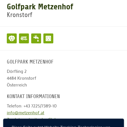
Golfpark Metzenhof
Kronstorf
GOLFTURNIERE
GOLF NEWS
GOLFEINSTEIGER
GOLFPARK METZENHOF
GOLFHOTELS
Dörfling 2
4484
Kronstorf
Österreich
KONTAKT INFORMATIONEN
Telefon: +43 7225/7389-10
info@metzenhof.at
Zur Internetseite des Clubs