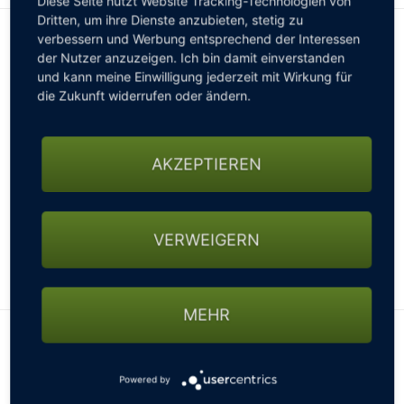
Diese Seite nutzt Website Tracking-Technologien von
Dritten, um ihre Dienste anzubieten, stetig zu
verbessern und Werbung entsprechend der Interessen
INFORMATIONEN FÜR WOHNMOBILE
der Nutzer anzuzeigen. Ich bin damit einverstanden
Wohnmobile sind auf unserem Platz gern gesehen.
Bitte
und kann meine Einwilligung jederzeit mit Wirkung für
vor Anreise anmelden!
die Zukunft widerrufen oder ändern.
Wohnmobil freundlich
Stellplätze vorhanden
AKZEPTIEREN
Normale Parkplätze
Stellplatz bis 11m
Wasseranschluss
VERWEIGERN
Stromanschluss
Hunde sind erlaubt
WEITERLESEN
Anzahl Stellplätze: 10
MEHR
Lage des Clubs
Powered by
+