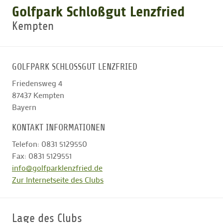
Golfpark Schloßgut Lenzfried
Kempten
GOLFTURNIERE
GOLF NEWS
GOLFPARK SCHLOSSGUT LENZFRIED
Friedensweg 4
GOLFEINSTEIGER
87437
Kempten
Bayern
GOLFHOTELS
KONTAKT INFORMATIONEN
Telefon: 0831 5129550
Fax: 0831 5129551
info@golfparklenzfried.de
Zur Internetseite des Clubs
Lage des Clubs