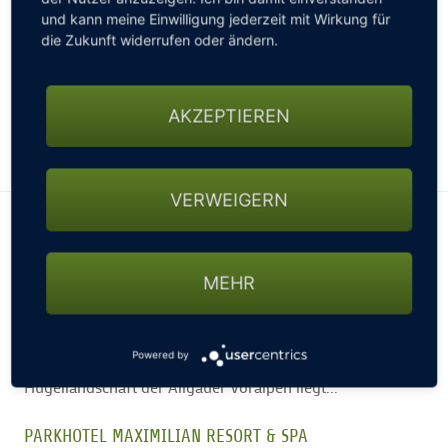
und kann meine Einwilligung jederzeit mit Wirkung für
die Zukunft widerrufen oder ändern.
AKZEPTIEREN
Leaflet
|
©
OpenStreetMap
VERWEIGERN
Hotels in der Umgebung
MEHR
HOTEL HANUSEL HOF****S
WEITNAU-HELLENGERST
Golfen – Genuss – Wellness auf höchstem Niveau in
Powered by
familiärer Atmosphäre Eingebettet in die sanfte
Hügellandschaft der Allgäuer Voralpen liegt...
PARKHOTEL MAXIMILIAN RESORT & SPA