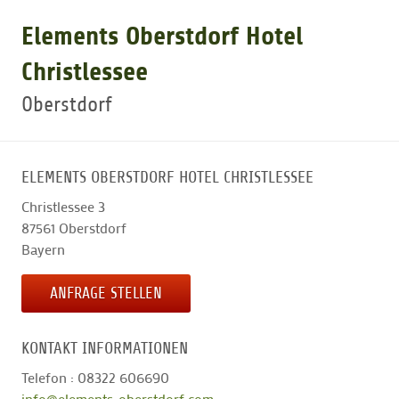
Elements Oberstdorf Hotel
GOLFTURNIERE
Christlessee
Oberstdorf
GOLF NEWS
GOLFEINSTEIGER
ELEMENTS OBERSTDORF HOTEL CHRISTLESSEE
Christlessee 3
GOLFHOTELS
87561
Oberstdorf
Bayern
ANFRAGE STELLEN
KONTAKT INFORMATIONEN
Telefon : 08322 606690
info@elements-oberstdorf.com