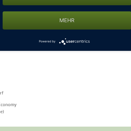
attraktives Schnupperangebot für Golfeinsteiger oder für
MEHR
ents möchten. Der Golfplatz Oberstdorf ist nur einen
bettet in der traumhaften Landschaft der Allgäuer
airways, die sich harmonisch in das Bergpanorama
Powered by
rf
 Economy
le)