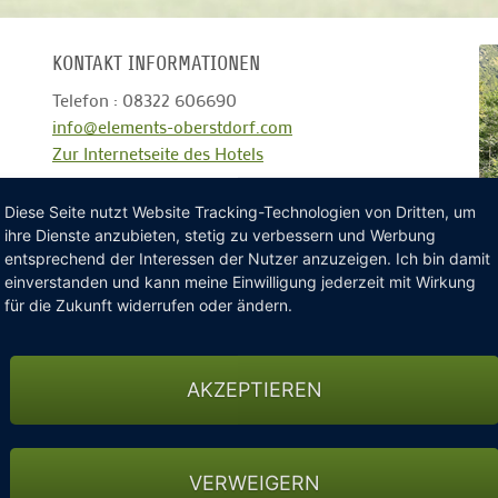
KONTAKT INFORMATIONEN
Telefon : 08322 606690
info@elements-oberstdorf.com
Zur Internetseite des Hotels
Diese Seite nutzt Website Tracking-Technologien von Dritten, um
ihre Dienste anzubieten, stetig zu verbessern und Werbung
entsprechend der Interessen der Nutzer anzuzeigen. Ich bin damit
einverstanden und kann meine Einwilligung jederzeit mit Wirkung
für die Zukunft widerrufen oder ändern.
hnuppern im Trettachtal
AKZEPTIEREN
VERWEIGERN
ommen Sie zu uns ins elements Hotel und golfen Sie auf