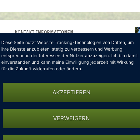
KONTAKT INFORMATIONEN
Telefon : 07524 / 4017-0
Diese Seite nutzt Website Tracking-Technologien von Dritten, um
ihre Dienste anzubieten, stetig zu verbessern und Werbung
Fax : 07524 / 4017-100
entsprechend der Interessen der Nutzer anzuzeigen. Ich bin damit
info@waldsee-golf.de
einverstanden und kann meine Einwilligung jederzeit mit Wirkung
Zur Internetseite des Hotels
für die Zukunft widerrufen oder ändern.
AKZEPTIEREN
VERWEIGERN
e-Golferlebnis