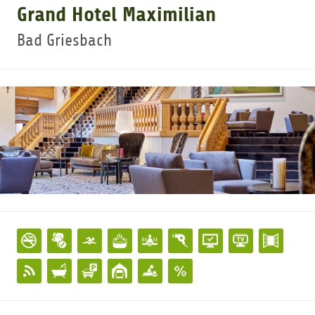
Grand Hotel Maximilian
GOLFTURNIERE
Bad Griesbach
GOLF NEWS
GOLFEINSTEIGER
GOLFHOTELS