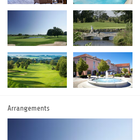
Wellness im MAXIMILIAN zahlt sich aus – sowohl für Ihr
Aussehen, als auch für Ihre Gesundheit. Wohltuende
Treatments sorgen dafür, dass Sie sich so richtig wohl in
Ihrer Haut fühlen und mit neuer Kraft wieder nach Hause
zurückkehren.
Ihr perfekter Golftag ist bei uns Programm. Greenfee-
Ermäßigung oder reservierte Startzeiten bei uns wird
Golfen zum Erlebnis. Abgerundet wird das Angebot von
einer erstklassigen Kulinarik, die selbst anspruchsvollste
Herzen verwöhnter Feinschmecker höher schlagen lässt.
Unbegrenztes Golfvergnügen
Arrangements
Service-Leistungen für Golfer
Die schönste Nebensache der Welt ist im Grand Hotel
Maximilian Programm. Das Golf Resort Bad Griesbach
und die weltweit größte Golfakademie ergeben Europas