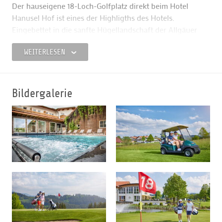
Der hauseigene 18-Loch-Golfplatz direkt beim Hotel
Hanusel Hof ist eines der Highligths des Hotels.
Eingebettet in die sanfte Hügellandschaft der Allgäuer
Voralpen liegt das
Hotel Hanusel Hof****S
. Bei jedem
WEITERLESEN
Abschlag auf Deutschlands höchstgelegenem,
hoteleigenen 18-Loch-Golfplatz werden die
golfbegeisterten Gäste direkt vor der Haustür mit einem
wunderbaren Blick auf eine grandiose Bergkulisse von
Bildergalerie
den Oberbayrischen-, über die Allgäuer- bis hin zu den
Schweizer Alpen belohnt. Im Hanusel Hof wird die
gelebte familiäre Herzlichkeit eines typischen Allgäuer
Familienbetriebes besonders großgeschrieben!
55 liebevoll, im elegant
alpenländischen Stil eingerichtete
Hotelzimmer
warten auf Sie! Damit auch „Nicht-Golfer“
auf ihre Kosten kommen bietet das Hotel einen Innen-
und ganzjährig beheizten Außenpool, verschiedene
Ruhebereiche, ein großzügiger Wellness-Bereich mit
neuen Saunen, Dampfbad, Soleraum und Infrarotkabine.