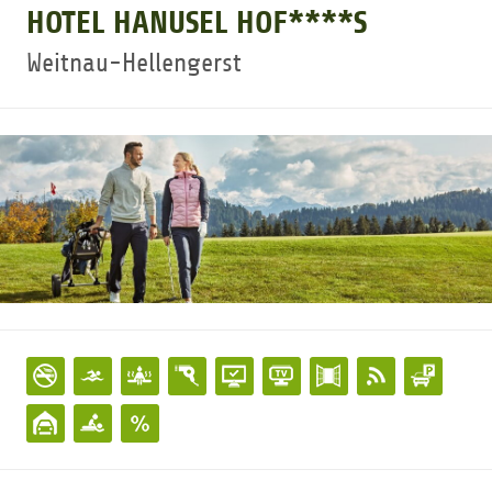
HOTEL HANUSEL HOF****S
GOLFTURNIERE
Weitnau-Hellengerst
GOLF NEWS
GOLFEINSTEIGER
GOLFHOTELS