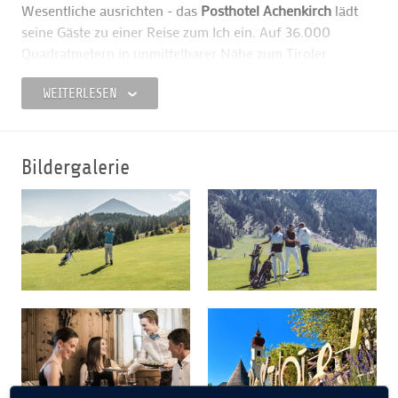
Wesentliche ausrichten - das
Posthotel Achenkirch
lädt
seine Gäste zu einer Reise zum Ich ein. Auf 36.000
Quadratmetern in unmittelbarer Nähe zum Tiroler
Achensee bietet das Fünf-Sterne-Hotel nur für
WEITERLESEN
Erwachsene viel Raum, um für sich Neues zu entdecken,
sich auszuprobieren und um ganzheitlich wieder die
innere Mitte zu finden: Qi-Gong und Tai Chi mit dem
eigenen Shaolin-Meister lernen, im Dojo-Raum Yoga und
Bildergalerie
Meditation praktizieren, oder im Atrium Spa, dem
Refugium für Schönheit und Gesundheit, bringt die Ärztin
für Traditionelle Chinesische Medizin (TCM) den
Energiefluss wieder ins Gleichgewicht.
Ergänzend stehen täglich TCM-Gerichte
wie auch das
Beste der Alpenküche aus der eigenen Landwirtschaft zur
Wahl, denn das Haus verbindet gekonnt Tiroler Tradition
mit fernöstlicher Heilkunde. Sich auspowern und neue
Kraft tanken, können Gäste beim umfassenden
Sportangebot: Die Lipizzaner der privaten Zucht des