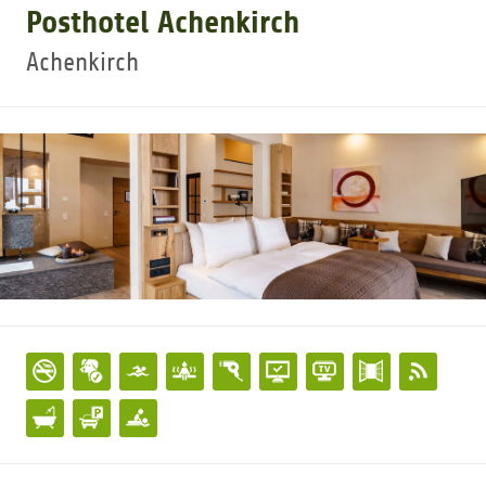
Posthotel Achenkirch
GOLFTURNIERE
Achenkirch
GOLF NEWS
GOLFEINSTEIGER
GOLFHOTELS