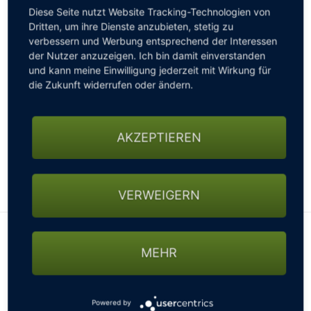
Hauses, die als eine der größten Europas gilt, stehen den
Diese Seite nutzt Website Tracking-Technologien von
Gästen für Reitstunden zur Verfügung. In den Indoor-
Dritten, um ihre Dienste anzubieten, stetig zu
und Outdooranlagen lässt sich Tennis und Squash
verbessern und Werbung entsprechend der Interessen
der Nutzer anzuzeigen. Ich bin damit einverstanden
spielen, auf der eigenen Golfanlage Bälle schlagen, in den
und kann meine Einwilligung jederzeit mit Wirkung für
geräumigen Fitnessräumen trainieren oder die
die Zukunft widerrufen oder ändern.
wunderschöne umliegende Natur beim Wandern und
Fahrradfahren rund um den Achensee erkunden.
Entspannung und Ruhe bietet die 7.000 Quadratmeter
AKZEPTIEREN
große Wasser- und Saunawelt mit Yin-Yang Pool und
dem Versunkenen Tempel. Der Familienbetrieb wird in
der vierten Generation der Familie Reiter geführt und gilt
seit 2020 als klimaneutral. www.posthotel.at
VERWEIGERN
Arrangements
MEHR
Powered by